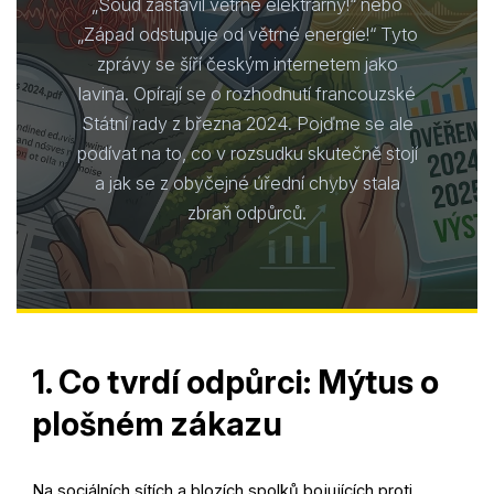
„Soud zastavil větrné elektrárny!“ nebo
„Západ odstupuje od větrné energie!“ Tyto
zprávy se šíří českým internetem jako
lavina. Opírají se o rozhodnutí francouzské
Státní rady z března 2024. Pojďme se ale
podívat na to, co v rozsudku skutečně stojí
a jak se z obyčejné úřední chyby stala
zbraň odpůrců.
1. Co tvrdí odpůrci: Mýtus o
plošném zákazu
Na sociálních sítích a blozích spolků bojujících proti