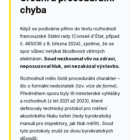
chyba
Když se podíváme přímo do textu rozhodnutí
francouzské Státní rady (Conseil d'État, případ
č. 465036 z 8. března 2024)
, zjistíme, že se
spor vůbec netýkal škodlivosti větrných
elektráren.
Soud nezkoumal vliv na zdraví,
neposuzoval hluk, ani nezakázal výstavbu.
Rozhodnutí mělo čistě procedurální charakter –
šlo o formální nedostatek (tzv.
vice de forme
).
Předmětem sporu byly tři ministerské vyhlášky
a rozhodnutí (z let 2021 až 2023), které
definovaly technický protokol pro měření
akustického hluku turbín (tedy byrokratický
manuál pro inspektory, jak hluk měřit). Soud
tyto protokoly zrušil ze dvou byrokratických
důvodů: