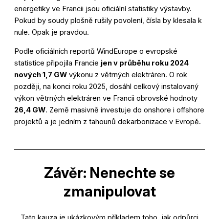
energetiky ve Francii jsou oficiální statistiky výstavby.
Pokud by soudy plošně rušily povolení, čísla by klesala k
nule. Opak je pravdou.
Podle oficiálních reportů WindEurope o evropské
statistice připojila Francie
jen v průběhu roku 2024
nových 1,7 GW
výkonu z větrných elektráren
. O rok
později, na konci roku 2025, dosáhl celkový instalovaný
výkon větrných elektráren ve Francii obrovské hodnoty
26,4 GW
. Země masivně investuje do onshore i offshore
projektů a je jedním z tahounů dekarbonizace v Evropě.
Závěr: Nenechte se
zmanipulovat
Tato kauza je ukázkovým příkladem toho, jak odpůrci