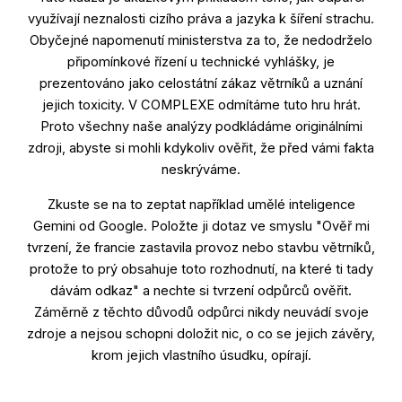
využívají neznalosti cizího práva a jazyka k šíření strachu.
Obyčejné napomenutí ministerstva za to, že nedodrželo
připomínkové řízení u technické vyhlášky, je
prezentováno jako celostátní zákaz větrníků a uznání
jejich toxicity. V COMPLEXE odmítáme tuto hru hrát.
Proto všechny naše analýzy podkládáme originálními
zdroji, abyste si mohli kdykoliv ověřit, že před vámi fakta
neskrýváme.
Zkuste se na to zeptat například umělé inteligence
Gemini od Google. Položte ji dotaz ve smyslu "Ověř mi
tvrzení, že francie zastavila provoz nebo stavbu větrníků,
protože to prý obsahuje toto rozhodnutí, na které ti tady
dávám odkaz" a nechte si tvrzení odpůrců ověřit.
Záměrně z těchto důvodů odpůrci nikdy neuvádí svoje
zdroje a nejsou schopni doložit nic, o co se jejich závěry,
krom jejich vlastního úsudku, opírají.